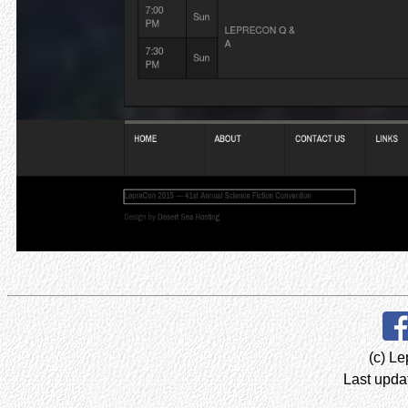
(c) Le
Last upda