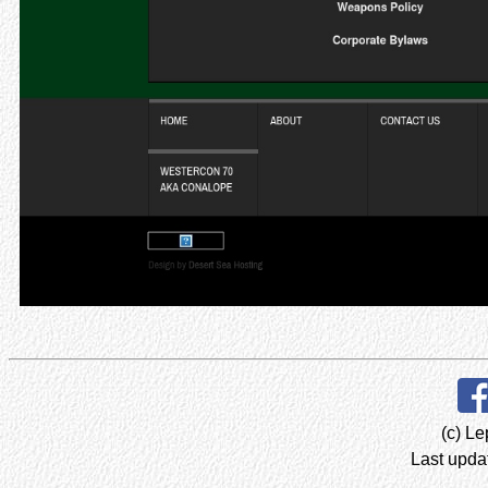
(c) Le
Last upda