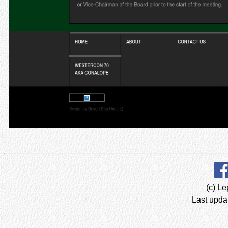
(c) Le
Last upda